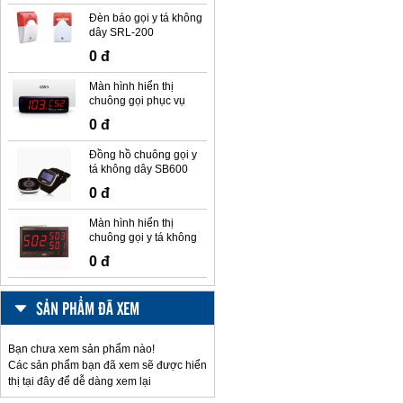
Đèn báo gọi y tá không
dây SRL-200
0 đ
Màn hình hiển thị
chuông gọi phục vụ
không dây Ringo GSR-
0 đ
3
Đồng hồ chuông gọi y
tá không dây SB600
Syscall
0 đ
Màn hình hiển thị
chuông gọi y tá không
dây SR330
0 đ
SẢN PHẨM ĐÃ XEM
Bạn chưa xem sản phẩm nào!
Các sản phẩm bạn đã xem sẽ được hiển
thị tại đây để dễ dàng xem lại