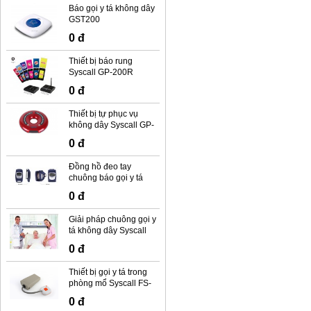
Báo gọi y tá không dây
GST200
0 đ
Thiết bị báo rung
Syscall GP-200R
0 đ
Thiết bị tự phục vụ
không dây Syscall GP-
100R
0 đ
Đồng hồ đeo tay
chuông báo gọi y tá
không dây Syscall SB-
0 đ
500
Giải pháp chuông gọi y
tá không dây Syscall
0 đ
Thiết bị gọi y tá trong
phòng mổ Syscall FS-
100
0 đ