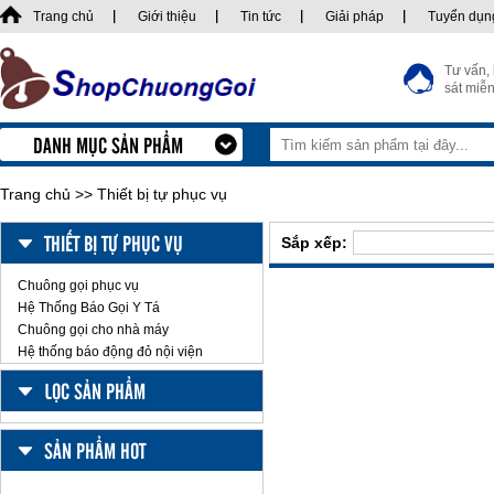
Trang chủ
Giới thiệu
Tin tức
Giải pháp
Tuyển dụn
Tư vấn,
sát miễn
DANH MỤC SẢN PHẨM
Trang chủ
>>
Thiết bị tự phục vụ
THIẾT BỊ TỰ PHỤC VỤ
Sắp xếp:
Chuông gọi phục vụ
Hệ Thống Báo Gọi Y Tá
Chuông gọi cho nhà máy
Hệ thống báo động đỏ nội viện
LỌC SẢN PHẨM
SẢN PHẨM HOT