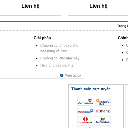
Liên hệ
Liên hệ
Trang 
Giải pháp
Chính
Chuông gọi phục vụ cho
C
nhà hàng và cafe
C
Chuông gọi cho nhà máy
C
Hệ thống báo gọi y tá
Xem tất cả
Thanh toán trực tuyến