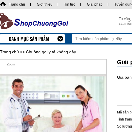
Trang chủ
Giới thiệu
Tin tức
Giải pháp
Tuyển dụn
Tư vấn,
sát miễn
DANH MỤC SẢN PHẨM
Trang chủ
>>
Chuông gọi y tá không dây
Giải 
Zoom
Giá bán
Mã sản 
Tình trạn
Số lượng