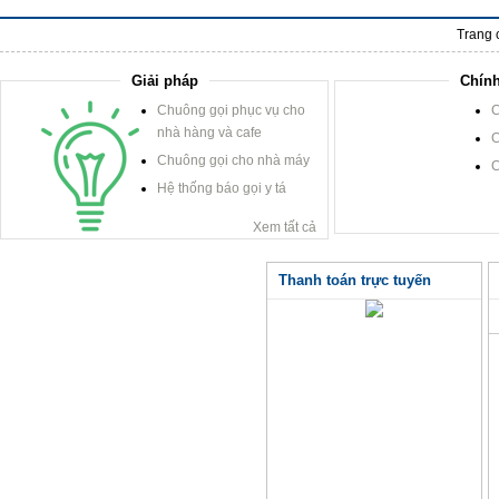
Trang 
Giải pháp
Chính
Chuông gọi phục vụ cho
C
nhà hàng và cafe
C
Chuông gọi cho nhà máy
C
Hệ thống báo gọi y tá
Xem tất cả
Thanh toán trực tuyến