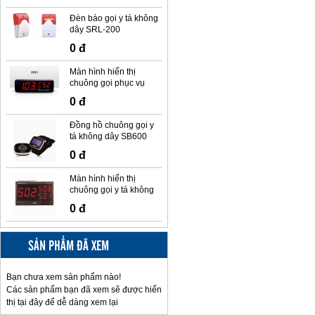
Đèn báo gọi y tá không
dây SRL-200
0 đ
Màn hình hiển thị
chuông gọi phục vụ
không dây Ringo GSR-
0 đ
3
Đồng hồ chuông gọi y
tá không dây SB600
Syscall
0 đ
Màn hình hiển thị
chuông gọi y tá không
dây SR330
0 đ
SẢN PHẨM ĐÃ XEM
Bạn chưa xem sản phẩm nào!
Các sản phẩm bạn đã xem sẽ được hiển
thị tại đây để dễ dàng xem lại