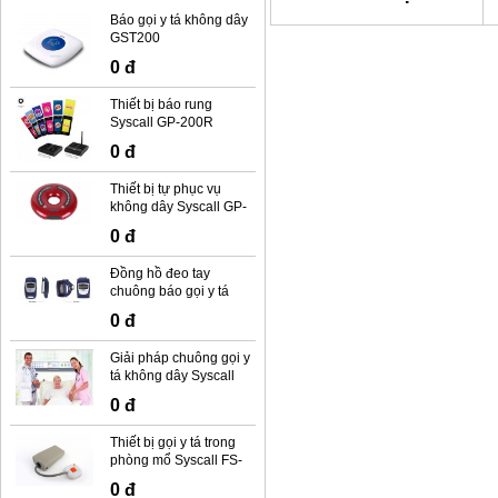
Báo gọi y tá không dây
GST200
0 đ
Thiết bị báo rung
Syscall GP-200R
0 đ
Thiết bị tự phục vụ
không dây Syscall GP-
100R
0 đ
Đồng hồ đeo tay
chuông báo gọi y tá
không dây Syscall SB-
0 đ
500
Giải pháp chuông gọi y
tá không dây Syscall
0 đ
Thiết bị gọi y tá trong
phòng mổ Syscall FS-
100
0 đ