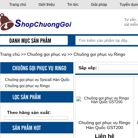
Trang chủ
Giới thiệu
Tin tức
Giải pháp
Tuyển dụn
Tư vấn,
sát miễn
DANH MỤC SẢN PHẨM
Trang chủ
>>
Chuông gọi phục vụ
>>
Chuông gọi phục vụ Ringo
CHUÔNG GỌI PHỤC VỤ RINGO
Sắp xếp:
Chuông gọi phục vụ Syscall Hàn Quốc
Chuông gọi phục vụ Ringo
LỌC SẢN PHẨM
Theo hãng sản xuất:
Chuông gọi phục vụ Ringo
SẢN PHẨM HOT
Hàn Quốc GST200
Liên hệ