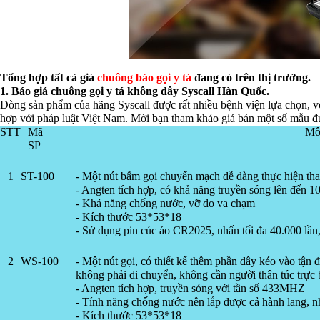
Tổng hợp tất cả giá
chuông báo gọi y tá
đang có trên thị trường.
1. Báo giá
chuông gọi y tá không dây Syscall
Hàn Quốc.
Dòng sản phẩm của hãng Syscall được rất nhiều bệnh viện lựa chọn, vớ
hợp với pháp luật Việt Nam. Mời bạn tham khảo giá bán một số mẫu 
STT
Mã
Mô
SP
1
ST-100
- Một nút bấm gọi chuyển mạch dễ dàng thực hiện tha
- Angten tích hợp, có khả năng truyền sóng lên đến 
- Khả năng chống nước, vỡ do va chạm
- Kích thước 53*53*18
- Sử dụng pin cúc áo CR2025, nhấn tối đa 40.000 lần, 
2
WS-100
- Một nút gọi, có thiết kế thêm phần dây kéo vào tận 
không phải di chuyển, không cần người thân túc trực
- Angten tích hợp, truyền sóng với tần số 433MHZ
- Tính năng chống nước nên lắp được cả hành lang, nh
- Kích thước 53*53*18