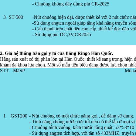
- Chuông không dây dùng pin CR-2025
3
ST-500
-Nút chuông hiện đại, được thiết kế với 2 nút chức nă
-Sử dụng angten ngoài giúp tăng khả năng truyền són
- Cấu thành trên chất liệu cao cấp, thiết kế độc đáo
- Sử dụng pin DC,3V,CR2025
2. Giá hệ thống báo gọi y tá của hãng Ringo Hàn Quốc.
Hãng sản xuất có thị phần lớn tại Hàn Quốc, thiết kế sang trọng, hiện đ
khám đa khoa lựa chọn. Một số mẫu tiêu biểu đang được lựa chọn nhiều
STT
MãSP
Mô tả
1
GST200
- Nút chuông có một chức năng gọi , dễ dàng sử dụng.
- Tính năng chống nước cực tốt nên có thể lắp ở mọi vị 
- Chuông hình vuông, kích thước tổng quát: 53*53*10
- Sử dụng angten tích hợp, với tần số 433MHZ, truyền 