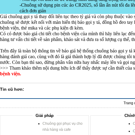
-Chuông sử dụng pin cúc áo CR2025, số lần ấn nút tối đa lên 
cách đơn giản
Giá chuông gọi y tá thay đổi liên tục theo tỷ giá và còn phụ thuộc vào
chuông sẽ được kết nối với màn hiển thị báo gọi y tá, đồng hồ đeo tay 
bệnh viện, thẻ mika và các phụ kiện đi kèm.
Có có được báo giá chi tiết cho bệnh viện của mình thì hãy liên lạc
hàng tư vấn chi tiết về sản phẩm, khảo sát và đưa ra số lượng cụ thể, t
Trên đây là toàn bộ thông tin về báo giá hệ thống chuông báo gọi y 
hàng đánh giá cao, cùng với đó là giá thành hợp lý đã được chúng tôi t
nước. Còn bạn thì sao, đừng phân vân nữa hay nhấc máy lên và gọi nga
>>> Tham khảo thêm nội dung hữu ích để thấy được sự cần thiết của 
bệnh viện.
Tin cũ hơn:
Trang 
Giải pháp
Chính
Chuông gọi phục vụ cho
C
nhà hàng và cafe
C