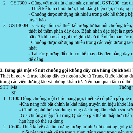
2
GST300
- Cũng với một nút chức năng như nút GST-200, các tí
- Thiết kế trau chuốt hơn, hình dáng hiện đại, đa dạng
- Chuông được sử dụng rất nhiều trong các hệ thống bệ
tuyệt hảo
3
GST300H
- Các đặc tính và thiết kế tương tự hai nút chuông trên
thiết kế thêm phần dây đeo. Bệnh nhân đặc biệt là ngườ
bất cứ khi nào cần gọi trợ giúp là có thể nhấn thao tác
- Chuông được sử dụng nhiều trong các viện dưỡng lão
nhất
- Tại các giường điều trị có thể thay dây đeo bằng dây 
dễ dàng
3. Bảng giá một số nút chuông gọi không dây của hãng Quickbell
Thiết bị gọi y tá trực không dây có nguồn gốc từ Trung Quốc không đ
trong các viện dưỡng lão và phòng khám tư. Nếu bạn quan tâm có thể
STT
Mã
Thông 
SP
1
C100
-Dòng chuông một chức năng gọi, thiết kế có phần gồ ghề 
-Khả năng nổi bật chính là khả năng truyền tín hiệu khỏe l
- Chuông phù hợp sử dụng trong các trung tâm chăm sóc sứ
-Giá chuông nhập từ Trung Quốc có giá thành thấp hơn hẳn 
hạn hẹp có thể sử dụng
2
C600
- Thiết kế về các tính năng tương tự như nút chuông gọi y t
- Nổi bật với thiết kế trẻ trung, hình dáng sang trọng nên đ