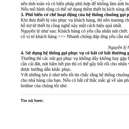
nên tính toán và có biện pháp phù hợp để không làm ảnh 
Nếu mô hình rộng có thể sử dụng thêm thiết bị kích sóng để
3. Phổ biến cơ chế hoạt động của hệ thống chuông gọi 
Khi đưa thiết bị vào phục vụ khách hàng, thì nên traning 
hỗ trợ từ thiết bị công nghệ này một cách hiệu quả nhất.
Nguyên lý như sau: Khách hàng có yêu cầu nhấn nút chức 
có vị trí khách hàng >>> Nhanh chóng đáp ứng yêu cầu mà
Nguyên lý h
4. Sử dụng hệ thống gọi phục vụ có bất cứ bất thường gì
Thường thì các nút gọi phục vụ không dây không hay gặp b
cần cài đăt, nút bấm hết pin thì có thể gây bối rối cho nhâ
được hướng dẫn khắc phục.
Với những lưu ý như trên tôi tin chắc rằng hệ thống chuông
cho nhà hàng của bạn. Nếu có bất cứ thắc mắc gì về sản p
hotline của chúng tôi nhé.
Tin cũ hơn: