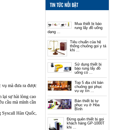
TIN TỨC NỔI BẬT
Mua thiết bị báo
rung lấy đồ uống
dạng ...
Tiêu chuẩn của hệ
thống chuông gọi y tá
khi ...
Sử dụng thiết bị
báo rung lấy đồ
uống có ...
Top 5 địa chỉ bán
c vụ mà đưa ra được
chuông gọi phục
vụ uy tín ...
lại sự hài lòng cao
Bán thiết bị tự
yêu cầu mà mình cần
phục vụ ở Hòa
Bình
g Syscall Hàn Quốc,
Đừng quên thiết bị gọi
khách hàng GP-1000T
khi ...