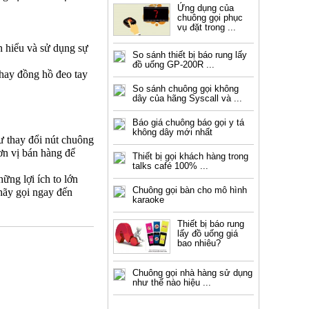
Ứng dụng của
chuông gọi phục
vụ đặt trong ...
n hiểu và sử dụng sự
So sánh thiết bị báo rung lấy
đồ uống GP-200R ...
hay đồng hồ đeo tay
So sánh chuông gọi không
dây của hãng Syscall và ...
Báo giá chuông báo gọi y tá
không dây mới nhất
ư thay đổi nút chuông
đơn vị bán hàng để
Thiết bị gọi khách hàng trong
talks café 100% ...
ững lợi ích to lớn
Chuông gọi bàn cho mô hình
hãy gọi ngay đến
karaoke
Thiết bị báo rung
lấy đồ uống giá
bao nhiêu?
Chuông gọi nhà hàng sử dụng
như thế nào hiệu ...