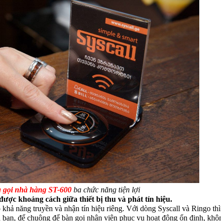
 gọi nhà hàng ST-600
ba chức năng tiện lợi
được khoảng cách giữa thiết bị thu và phát tín hiệu.
hả năng truyền và nhận tín hiệu riêng. Với dòng Syscall và Ringo thì 
 bạn, để chuông để bàn gọi nhân viên phục vụ hoạt động ổn định, không