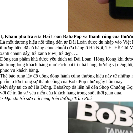
1, Khám phá trà sữa Đài Loan BabaPop và thành công của thươn
Là một thương hiệu nổi tiếng đến từ Đài Loàn được du nhập vào Việ
thương hiệu đã có hàng chục chuỗi cửa hàng ở Hà Nội, TH. Hồ Chí Minh v
xanh chanh dây, trà xanh kiwi, trà đẹp, …
Dòng sản phẩm khá được yêu thích tại Đài Loan, Hồng Kong khi được đ
ấn trong lòng khách hàng như cách bài trí nhà hàng, hương vị riêng biệ
phục vụ khách hàng.
Thẻ báo rung lấy đồ uống đồng hành cùng thương hiệu này từ những ng
phấn to lớn trong sự thành công của BobaPop như ngày hôm nay.
Mới đây tại cơ sở Hà Đông, BabaPop đã liên hệ đến Shop Chuông Gọi đ
vời để tri ân sự yêu mến của khách hàng trong suốt thời gian qua.
> Địa chỉ trà sữa nổi tiếng trên đường Trần Phú