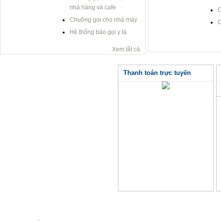
nhà hàng và cafe
C
Chuông gọi cho nhà máy
C
Hệ thống báo gọi y tá
Xem tất cả
Thanh toán trực tuyến